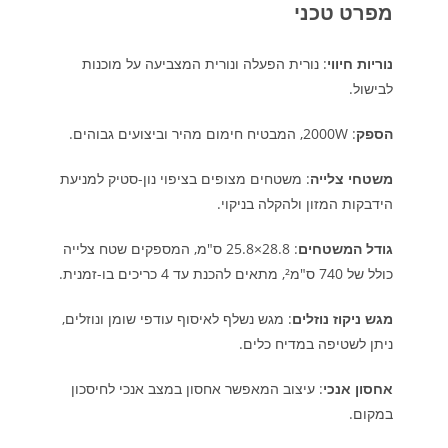
מפרט טכני
נוריות חיווי
: נורית הפעלה ונורית המצביעה על מוכנות
לבישול.​
הספק
: 2000W, המבטיח חימום מהיר וביצועים גבוהים.​
משטחי צלייה
: משטחים מצופים בציפוי נון-סטיק למניעת
הידבקות המזון ולהקלה בניקוי.​
גודל המשטחים
: 28.8×25.8 ס"מ, המספקים שטח צלייה
כולל של 740 ס"מ², מתאים להכנת עד 4 כריכים בו-זמנית.​
מגש ניקוז נוזלים
: מגש נשלף לאיסוף עודפי שומן ונוזלים,
ניתן לשטיפה במדיח כלים.​
אחסון אנכי
: עיצוב המאפשר אחסון במצב אנכי לחיסכון
במקום.​