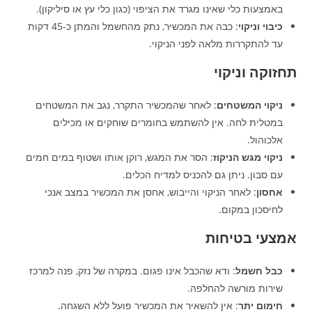
באמצעות כלי שאינו מגרד את הציפוי (כגון כלי עץ או סיליקון).​
כיבוי וניקוי
: כבה את המכשיר, נתק מהחשמל והמתן כ-45 דקות
עד להתקררות מלאה לפני הניקוי.​
תחזוקה וניקוי
ניקוי המשטחים
: לאחר שהמכשיר התקרר, נגב את המשטחים
במטלית לחה. אין להשתמש בחומרים שוחקים או מכילים
אלכוהול.​
ניקוי מגש הניקוז
: הסר את המגש, רוקן אותו ושטוף במים חמים
עם סבון. ניתן גם להכניס למדיח הכלים.​
אחסון
: לאחר הניקוי והייבוש, אחסן את המכשיר במצב אנכי
לחיסכון במקום.​
אמצעי בטיחות
כבל חשמל
: ודא שהכבל אינו פגום. במקרה של נזק, פנה למרכז
שירות מורשה להחלפה.​
חימום יתר
: אין להשאיר את המכשיר פועל ללא השגחה.​