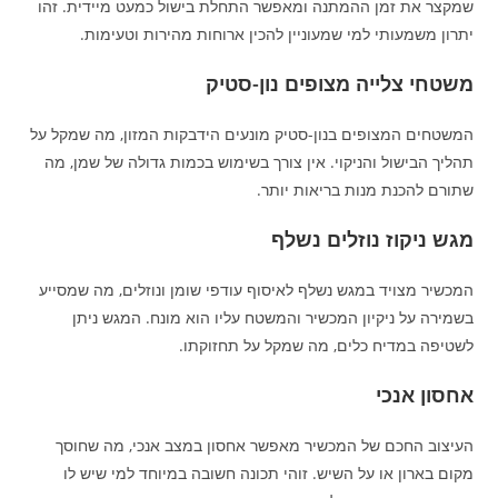
שמקצר את זמן ההמתנה ומאפשר התחלת בישול כמעט מיידית. זהו
יתרון משמעותי למי שמעוניין להכין ארוחות מהירות וטעימות.​
משטחי צלייה מצופים נון-סטיק
המשטחים המצופים בנון-סטיק מונעים הידבקות המזון, מה שמקל על
תהליך הבישול והניקוי. אין צורך בשימוש בכמות גדולה של שמן, מה
שתורם להכנת מנות בריאות יותר.​
מגש ניקוז נוזלים נשלף
המכשיר מצויד במגש נשלף לאיסוף עודפי שומן ונוזלים, מה שמסייע
בשמירה על ניקיון המכשיר והמשטח עליו הוא מונח. המגש ניתן
לשטיפה במדיח כלים, מה שמקל על תחזוקתו.​
אחסון אנכי
העיצוב החכם של המכשיר מאפשר אחסון במצב אנכי, מה שחוסך
מקום בארון או על השיש. זוהי תכונה חשובה במיוחד למי שיש לו