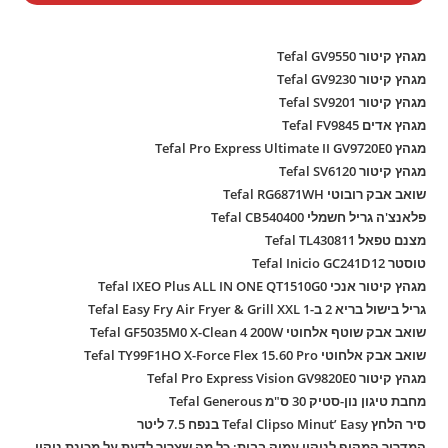
מגהץ קיטור Tefal GV9550
מגהץ קיטור Tefal GV9230
מגהץ קיטור Tefal SV9201
מגהץ אדים Tefal FV9845
מגהץ Tefal Pro Express Ultimate II GV9720E0
מגהץ קיטור Tefal SV6120
שואב אבק רובוטי Tefal RG6871WH
פלאנצ'ה גריל חשמלי Tefal CB540400
מצנם טפאל Tefal TL430811
טוסטר Tefal Inicio GC241D12
מגהץ קיטור אנכי Tefal IXEO Plus ALL IN ONE QT1510G0
גריל בישול בריא 2 ב-1 Tefal Easy Fry Air Fryer & Grill XXL
שואב אבק שוטף אלחוטי Tefal GF5035M0 X-Clean 4 200W
שואב אבק אלחוטי Tefal TY99F1HO X-Force Flex 15.60 Pro
מגהץ קיטור Tefal Pro Express Vision GV9820E0
מחבת טיגון נון-סטיק 30 ס"מ Tefal Generous
סיר הלחץ Tefal Clipso Minut’ Easy בנפח 7.5 ליטר
המדריך המקיף לניקוי עמוק בבית: כל מה שצריך לדעת על מכונת ניקוי