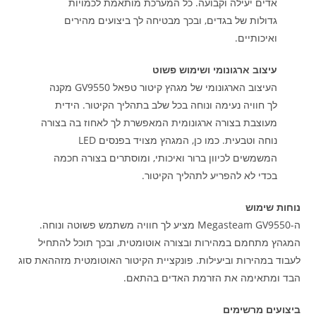
אדים יעילה וקבועה. כל המערכת מותאמת לכמויות
גדולות של בגדים, ובכך מבטיחה לך ביצועים מהירים
ואיכותיים.
עיצוב ארגונומי ושימוש פשוט
העיצוב הארגונומי של מגהץ קיטור טפאל GV9550 מקנה
לך חוויה נעימה ונוחה בכל שלב בתהליך הקיטור. הידית
מעוצבת בצורה ארגונומית המאפשרת לך לאחוז בה בצורה
נוחה וטבעית. כמו כן, המגהץ מצויד בפנסים LED
המשמשים לכיוון ברור ואיכותי, ומוסתרים בצורה חכמה
בכדי לא להפריע לתהליך הקיטור.
נוחות שימוש
ה-Megasteam GV9550 מציע לך חוויה משתמש פשוטה ונוחה.
המגהץ מתחמם במהירות ובצורה אוטומטית, ובכך תוכל להתחיל
לעבוד במהירות וביעילות. פונקציית הקיטור האוטומטית מזההאת סוג
הבד ומתאימה את הזרמת האדים בהתאם.
ביצועים מרשימים