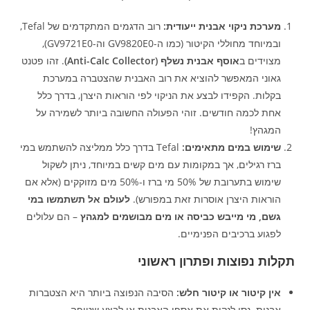
מערכת ניקוי אבנית ייעודית:
רוב הדגמים המתקדמים של Tefal,
ובמיוחד מחוללי הקיטור (כמו ה-GV9820E0 וה-GV9721E0),
מצוידים ב
אוסף אבנית נשלף (Anti-Calc Collector)
. זהו פטנט
גאוני המאפשר להוציא את רוב האבנית שהצטברה במערכת
בקלות. הקפידו לבצע את הניקוי לפי הוראות היצרן, בדרך כלל
אחת לכמה חודשים. זוהי הפעולה החשובה ביותר לשמירה על
המגהץ!
שימוש במים מתאימים:
Tefal בדרך כלל ממליצה להשתמש במי
ברז רגילים, אך במקומות עם מים קשים במיוחד, ניתן לשקול
שימוש בתערובת של 50% מי ברז ו-50% מים מזוקקים (אלא אם
הוראות היצרן אוסרות זאת במפורש).
לעולם אל תשתמשו במי
גשם, מי מייבש כביסה או מים מבושמים למגהץ
– הם עלולים
לפגוע ברכיבים הפנימיים.
תקלות נפוצות ופתרון ראשוני
אין קיטור או קיטור חלש:
הסיבה הנפוצה ביותר היא הצטברות
אבנית. נסו לנקות את אספן האבנית או לבצע שטיפה