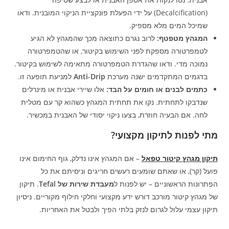
(Decalcification) על ידי הפעלת פונקציית הניקוי המובנית. ודאו
שמיכל המים מלא מספיק.
המגהץ מטפטף:
לרוב נגרם כתוצאה מכך שהמגהץ לא הגיע
לטמפרטורה מספקת לפני השימוש בקיטור, או שהטמפרטורה
נמוכה מדי. ודאו שהגדרת הטמפרטורה מתאימה לשימוש בקיטור.
בדגמים המתקדמים ישנה מערכת
Anti-Drip
למניעת תופעה זו.
כתמים לבנים או חומים על הבד:
אלו שיירי אבנית או מינרלים
שנדבקו לתחתית. נקו את תחתית המגהץ כשהוא קר עם מטלית
לחה. אם הבעיה חוזרת, בצעו ניקוי יסודי של האבנית במכשיר.
מתי לפנות לתיקון מקצועי?
תיקון מגהץ קיטור טפאל
– אם המגהץ אינו נדלק, גוף החימום אינו
פועל (קר), או שאתם שומעים רעשים חריגים וניסיתם את כל
הפתרונות הראשוניים – יש לפנות ל
מעבדת שירות של Tefal
. תיקון
של מגהץ קיטור מורכב דורש ידע מקצועי וחלקי חילוף מקוריים. ניסיון
תיקון עצמי עלול לגרום לנזק בלתי הפיך ולבטל את האחריות.