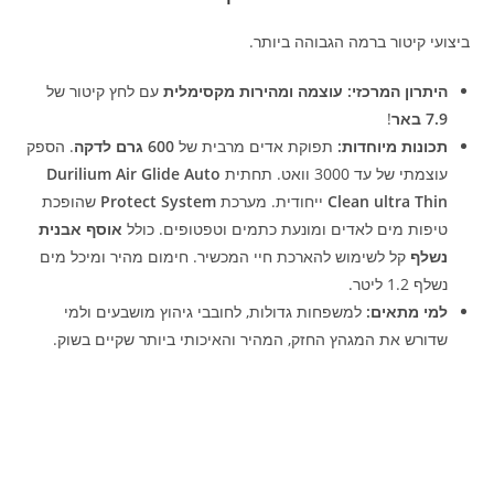
ביצועי קיטור ברמה הגבוהה ביותר.
היתרון המרכזי:
עוצמה ומהירות מקסימלית
עם לחץ קיטור של
7.9 באר
!
תכונות מיוחדות:
תפוקת אדים מרבית של
600 גרם לדקה
. הספק
עוצמתי של עד 3000 וואט. תחתית
Durilium Air Glide Auto
Clean ultra Thin
ייחודית. מערכת
Protect System
שהופכת
טיפות מים לאדים ומונעת כתמים וטפטופים. כולל
אוסף אבנית
נשלף
קל לשימוש להארכת חיי המכשיר. חימום מהיר ומיכל מים
נשלף 1.2 ליטר.
למי מתאים:
למשפחות גדולות, לחובבי גיהוץ מושבעים ולמי
שדורש את המגהץ החזק, המהיר והאיכותי ביותר שקיים בשוק.