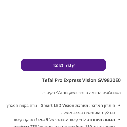
קנה מוצר
Tefal Pro Express Vision GV9820E0
הטכנולוגיה החכמה ביותר בשוק מחוללי הקיטור.
היתרון המרכזי:
מערכת Smart LED Vision
– נורה בקצה המגהץ
הנדלקת אוטומטית במצב אופקי.
תכונות מיוחדות:
לחץ קיטור עוצמתי של
9 באר
! תפוקת קיטור
רציפה של עד
180 גרם/דקה
והגברת קיטור של
750 גרם/דקה