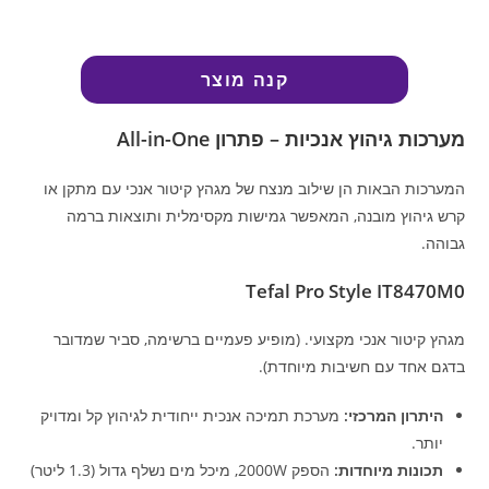
קנה מוצר
מערכות גיהוץ אנכיות – פתרון All-in-One
המערכות הבאות הן שילוב מנצח של מגהץ קיטור אנכי עם מתקן או
קרש גיהוץ מובנה, המאפשר גמישות מקסימלית ותוצאות ברמה
גבוהה.
Tefal Pro Style IT8470M0
מגהץ קיטור אנכי מקצועי. (מופיע פעמיים ברשימה, סביר שמדובר
בדגם אחד עם חשיבות מיוחדת).
היתרון המרכזי:
מערכת תמיכה אנכית ייחודית לגיהוץ קל ומדויק
יותר.
תכונות מיוחדות:
הספק 2000W, מיכל מים נשלף גדול (1.3 ליטר)