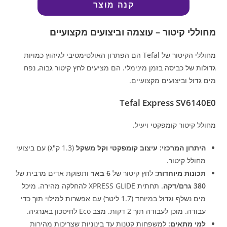
קנה מוצר
מחוללי קיטור – עוצמה וביצועים מקצועיים
מחוללי הקיטור של Tefal הם הפתרון האולטימטיבי לגיהוץ כמויות
גדולות של כביסה בזמן מינימלי. הם מציעים לחץ קיטור גבוה, נפח
מים גדול וביצועים מקצועיים.
Tefal Express SV6140E0
מחולל קיטור קומפקטי ויעיל.
היתרון המרכזי:
עיצוב קומפקטי וקל משקל
(1.3 ק"ג) עם ביצועי
מחולל קיטור.
תכונות מיוחדות:
לחץ קיטור של
6 באר
ותפוקת אדים מרבית של
380 גרם/דקה
. תחתית XPRESS GLIDE להחלקה מהירה. מיכל
מים נשלף וגדול במיוחד (1.7 ליטר) עם אפשרות למילוי תוך כדי
עבודה. מוכן לעבודה תוך 2 דקות. מצב Eco לחיסכון באנרגיה.
למי מתאים:
למשפחות קטנות עד בינוניות שצריכות מהירות