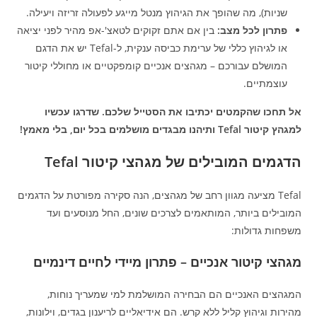
שניות), מה שהופך את הגיהוץ מנטל מייגע לפעולה זריזה ויעילה.
פתרון לכל מצב:
בין אם אתם זקוקים לטאצ'-אפ מהיר לפני יציאה
או לגיהוץ כללי של ערימת כביסה ענקית, ל-Tefal יש את הדגם
המושלם עבורכם – מגהצים אנכיים קומפקטיים או מחוללי קיטור
עוצמתיים.
אל תחכו שהקמטים יכתיבו את הסטייל שלכם. שדרגו עכשיו
למגהץ קיטור Tefal ותיהנו מבגדים מושלמים בכל יום, בלי מאמץ!
הדגמים המובילים של מגהצי קיטור Tefal
Tefal מציעה מגוון רחב של מגהצים, הנה סקירה מפורטת על הדגמים
המובילים ביותר, המותאמים לצרכים שונים, החל מנוסעים ועד
משפחות גדולות:
מגהצי קיטור אנכיים – פתרון מיידי לחיים דינמיים
המגהצים האנכיים הם הבחירה המושלמת למי שמעריך נוחות,
מהירות וגיהוץ קליל ללא קרש. הם אידיאליים לריענון בגדים, וילונות,