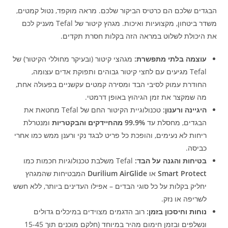
הבגדים שלכם הם כרטיס הביקור שלכם. מראה מוקפד, נטול קמטים,
משדר ביטחון, מקצועיות ואיכות. מגהץ קיטור של Tefal מעניק לכם
את היכולת לשלוט במראה הזה בקלות חסרת תקדים.
עוצמה בלתי מתפשרת:
מגהצי קיטור (ובעיקר מחוללי הקיטור) של
Tefal מגיעים עם לחצי קיטור גבוהים ותפוקת אדים עצומה,
החודרת עמוק לסיבי הבד ומסירה קמטים עקשניים בפעולה אחת,
מה שמקצר את זמן הגיהוץ באופן דרמטי.
היגיינה ורענון:
טכנולוגיית הקיטור החם של Tefal מחטאת את
הבגדים, מחסלת עד
99.9% מהחיידקים והבקטריות
ומנטרלת
ריחות לא נעימים, והופכת כל פריט לבגד נקי ורענן ממש כמו אחרי
כביסה.
בטיחות והגנה על הבד:
Tefal משלבת טכנולוגיות חכמות כמו
Smart Protect
או
Durilium AirGlide
המבטיחות שהמגהץ
יחליק בקלות על כל סוגי הבדים – אפילו העדינים ביותר, ללא חשש
לשריפה או נזק.
נוחות וחיסכון בזמן:
רוב הדגמים מצוידים במיכלים גדולים
ונשלפים ובזמן חימום מהיר במיוחד (חלקם מוכנים תוך 15-45