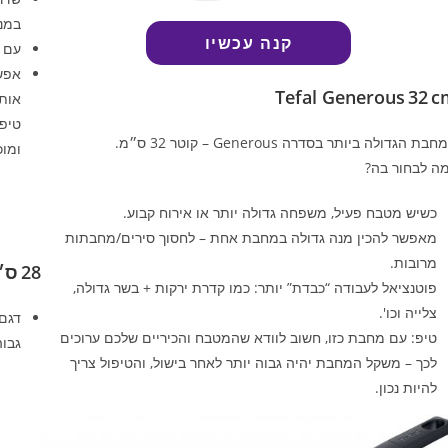
במנו
קנה עכשיו
עם צ
אפשר
Tefal Generous 32 c
אותה
טיפ:
בת הגדולה ביותר בסדרה Generous – קוטר 32 ס״מ.
ומוכ
ה לבחור בה?
כשיש מטבח פעיל, משפחה גדולה יותר או אירוח קבוע.
מאפשר להכין מנה גדולה במחבת אחת – לחסוך סירים/מחבתות
מרובות.
28 ס״מ (ווק)
פוטנציאל לעבודה “כבדת” יותר: כמו קדרת ירקות + בשר גדולה,
צלייה וכו′.
טיפ: עם מחבת כזו, חשוב לוודא שהמטבח והכיריים שלכם ערוכים
גבוה
לכך – משקל המחבת יהיה גבוה יותר לאחר בישול, והטיפול צריך
להיות נכון.