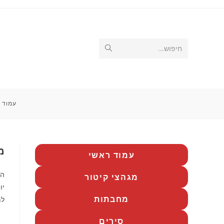
Ski
t
conten
Submit
חיפוש...
search
עמוד 
מחב
עמוד ראשי
מגהצי קיטור
יו
מחבתות
למ
סירים