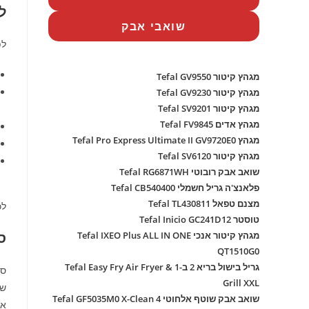
ל
שואבי אבק
לפ
מגהץ קיטור Tefal GV9550
מגהץ קיטור Tefal GV9230
מגהץ קיטור Tefal SV9201
מגהץ אדים Tefal FV9845
מגהץ Tefal Pro Express Ultimate II GV9720E0
מגהץ קיטור Tefal SV6120
שואב אבק רובוטי Tefal RG6871WH
פלאנצ'ה גריל חשמלי Tefal CB540400
מצנם טפאל Tefal TL430811
לכ
טוסטר Tefal Inicio GC241D12
סדר
מגהץ קיטור אנכי Tefal IXEO Plus ALL IN ONE
QT1510G0
גריל בישול בריא 2 ב-1 Tefal Easy Fry Air Fryer &
Grill XXL
שמ
שואב אבק שוטף אלחוטי Tefal GF5035M0 X-Clean 4
אי