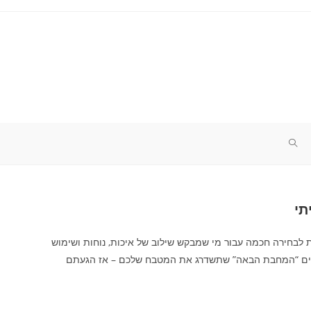
TOGGLE
WEBSITE
SEARCH
לכם – מחדש. מחבתות המותג Tefal (טפאל) נחשבות לבחירה חכמה עבור מי שמבקש שילוב של איכות, נוחות ושימוש
פשים “המחבת הבאה” שתשדרג את המטבח שלכם – אז הגעתם