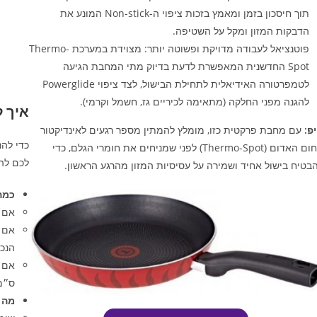
תוך חיסכון בזמן ומאמץ בזכות ציפוי ה-Non-stick המונע את
הדבקות המזון ומקל על השטיפה.
פוטנציאל לעבודה מדויקת ופשוטה יותר: מצוידת במערכת Thermo-
Spot החדשנית המאפשרת לדעת בדיוק מתי המחבת הגיעה
לטמפרטורה האידיאלית לתחילת הבישול, לצד ציפוי Powerglide
להגנה מפני החלקה (מתאימה לכיריים גז, חשמל וקרמי).
איך 
פ:
עם מחבת פרקטית כזו, מומלץ להמתין מספר רגעים לאינדיקטור
כדי להנ
החום האדום (Thermo-Spot) לפני שמניחים את חומרי הגלם, כדי
לכם לה
בטיח בישול אחיד ושמירה על עסיסיות המזון מהרגע הראשון.
כמה
אם אתם
הנכו
ס״מ
מה 