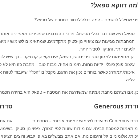
מה דווקא טפאל?
ני שנצלול לדגמים – למה בכלל לבחור במחבת של טפאל?
טפאל היא שם דבר בכלי הבישול: מרבית הצרכנים שמכירים מאפיינים אותה 
המחבתות מגיעות עם ציפויי נון‑סטיק מתקדמים, שמתאימים לשימוש יומיומ
לנעים יותר, והניקוי לסביר יותר.
הן מתאימות למגוון סוגי כיריים: גז, חשמל, אינדוקציה, קרמיקה – כך שיש 
עיצוב פונקציונלי: ידיות נוחות, חימום אחיד, מבנה טוב – מחבת כזו היא ל
איכות/תמורה: כאשר בוחרים נכון את הדגם, מקבלים “הכלי” שיעבוד לטווח 
עליה.
ן, אם רציתם מחבת אמינה שמשדרגת את המטבח – טפאל היא בחירה חכמה. עכ
ת Generous
סדרת imited
סדרת Generous מיועדת לשימוש יומיומי איכותי – מחבתות
אם אתם
ותאמות למטבח הביתי, עם מידות שונות לפי הצורך, ציפוי נון‑סטיק
כותי, אלומיניום קל וחימום נוח. אם אתם מבשלים באופן קבוע ורוצים
הציפוי 