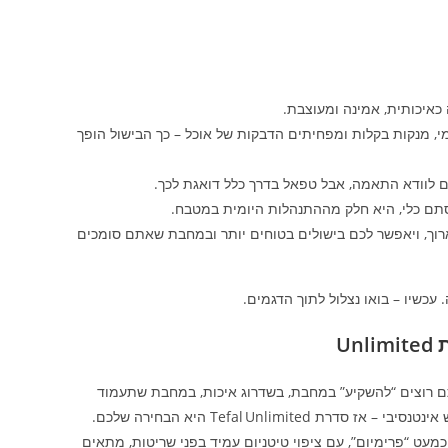
כאיכותית, אמינה ומעוצבת.
י, מנקות בקלות ומפחיתים הדבקות של אוכל – כך הבישול הופך
לכם לוודא התאמה, אבל טפאל בדרך כלל דואגת לכך.
א סתם כלי, היא חלק מההתנהלות היומית במטבח.
ארוך, ויאפשר לכם בישולים בטוחים יותר ובמחבת שאתם סומכים
שיו – בואו נצלול לתוך הדגמים.
Unl
 רוצים “להשקיע” במחבת, בשדרוג איכות, במחבת שתעמוד
בשימוש אינטנסיבי – אז סדרת Tefal Unlimited היא הבחירה שלכם.
כמעט “פרימיום”, עם ציפוי טיטניום עמיד בפני שריטות, מתאים