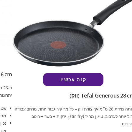
26 cm
קנה עכשיו
ה‑26 ס״מ ב‑Unlimited – בדיוק גודל הביניים בשדרוג איכותי.
Tefal Generous 28  (ווק)
יתרונות
שטח 
אותה מידת 28 ס״מ אך צורת ווק – כלומר קיר גבוה יותר, מרחב עבודה
מתא
 יותר לערבוב, טיגון מהיר (stir‑fry), ירקות + בשר + רוטב.
נכון
רונות:
אם א