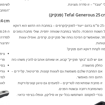
י “עובד” – זו סדרה מצוינת.
לשימוש 
“המחבת
Tefal Generous 25  (פנקיק)
24 cm
ה‑25 ס״מ בדגם ייעודי לפנקיק/קרפים – במחבת הזו הדגש הוא דווקא
 השטח ההפכתי, כלומר במחבת שטוחה יחסית, שולי מחבת נמוכים
תר, שמאפשרים הפיכה נוחה של פנקייקים, קרפים, ואפילו עוגות
לסדרה ג
וחות.
יתרונות
ה לקחת דווקא דגם פנקיק?
אם יש לכם “בוקר פנקייק” קבוע, או שאתם אוהבים להכין משהו כזה
פרימ
כחלק מהשגרה.
בסיס
אם המחבת שלכם משמשת גם לעוגות קטנות, פריטינאז′, קליירים –
גודל
הדגם הזה מאפשר.
למי?
זו מחבת שמתאימה לטריקים – לפעמים גם טיגון קטנים/ירקות
לאור
כשהמחבת רחבה ובשטח הפנים.
בכדי למקסם: השתמשו בכלי עץ או סיליקון, וטפלו בציפוי כראוי.