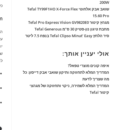
200W
כל
שואב אבק אלחוטי Tefal TY99F1HO X-Force Flex
15.60 Pro
cm
מגהץ קיטור Tefal Pro Express Vision GV9820E0
מחבת טיגון נון-סטיק 30 ס"מ Tefal Generous
סיר הלחץ Tefal Clipso Minut’ Easy בנפח 7.5 ליטר
על
יו
אולי יעניין אותך:
שט
למ
איפה קונים מוצרי טפאל?
המדריך המלא לתחזוקה ותיקון שואבי אבק דייסון: כל
מה שצריך לדעת
המדריך המלא לשמירה, ניקוי ותחזוקה של מגהצי
קיטור Tefal