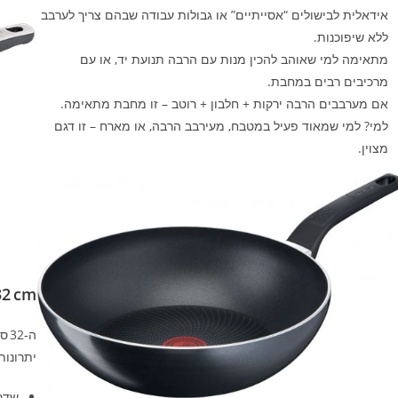
אידאלית לבישולים “אסייתיים” או גבולות עבודה שבהם צריך לערבב
ללא שיפוכנות.
מתאימה למי שאוהב להכין מנות עם הרבה תנועת יד, או עם
מרכיבים רבים במחבת.
אם מערבבים הרבה ירקות + חלבון + רוטב – זו מחבת מתאימה.
למי? למי שמאוד פעיל במטבח, מעירבב הרבה, או מארח – זו דגם
מצוין.
32 cm
ה‑32 ס״מ – הדגם הגדול ביותר שהוזכר כאן בסדרת Unlimited.
יתרונות
שדר