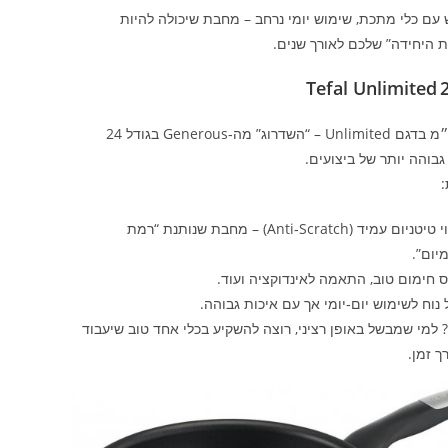
עם כלי מתכת, שימוש יומי נרחב – מחבת שיכולה להיות
 היחידה” שלכם לאורך שנים.
Tefal Unlimited 
ה‑24 ס״מ בדגם Unlimited – “השדרוג” מה‑Generous בגודל 24
בוהה יותר של ביצועים.
:
ציפוי טיטניום עמיד (Anti‑Scratch) – מחבת שנותנת “רמת
יום”.
 חימום טוב, התאמה לאינדוקציה ועוד.
 נוח לשימוש יום‑יומי אך עם איכות גבוהה.
 למי שמבשל באופן רציני, רוצה להשקיע בכלי אחד טוב שיעבוד
ך זמן.