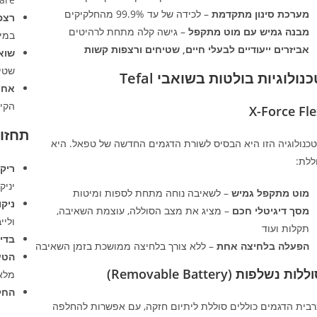
מערכת סינון מתקדמת
– לכידה של עד 99.9% מהחלקיקים
רצפ
מבנה גמיש עם מוט מתקפל
– גישה קלה מתחת לרהיטים
במיוחד (15.60, F5035
אביזרים ייעודיים לבעלי חיים, שטיחים ורצפות קשות
שוא
שטיפה כ
נולוגיות בולטות בשואבי Tefal
אחסו
הקיר
X-Force Fl
תחזו
כנולוגיה הזו היא הבסיס לשורת הדגמים החדשה של טפאל. היא
ללת:
ריק
יניק
מוט מתקפל גמיש
– לשאיבה נוחה מתחת לספות ומיטות
ניקו
מסך דיגיטלי חכם
– מציג את מצב הסוללה, עוצמת השאיבה,
וליי
תקלות ועוד
בדי
הפעלה בלחיצה אחת
– ללא צורך בלחיצה ממושכת בזמן השאיבה
הטע
לות נשלפות (Removable Battery)
מלא
החל
בית הדגמים כוללים סוללת ליתיום חזקה, עם אפשרות להחלפה