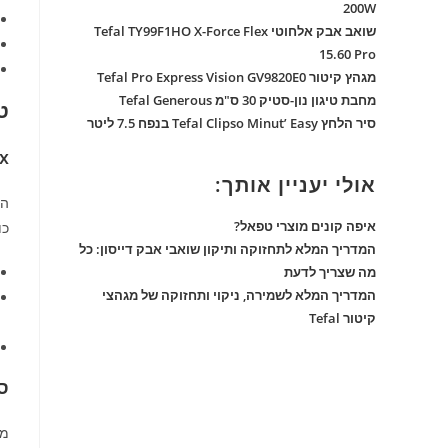
200W
שואב אבק אלחוטי Tefal TY99F1HO X-Force Flex
15.60 Pro
מגהץ קיטור Tefal Pro Express Vision GV9820E0
מחבת טיגון נון-סטיק 30 ס"מ Tefal Generous
טכ
סיר הלחץ Tefal Clipso Minut’ Easy בנפח 7.5 ליטר
ex
אולי יעניין אותך:
הט
איפה קונים מוצרי טפאל?
כו
המדריך המלא לתחזוקה ותיקון שואבי אבק דייסון: כל
מה שצריך לדעת
המדריך המלא לשמירה, ניקוי ותחזוקה של מגהצי
קיטור Tefal
סול
מר