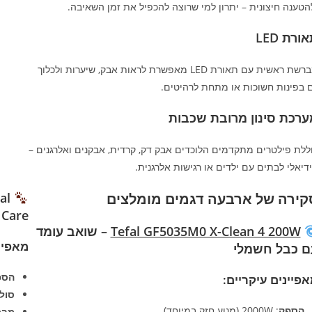
הטענה חיצונית – יתרון למי שרוצה להכפיל את זמן השאיבה.
ורת LED
מברשת ראשית עם תאורת LED מאפשרת לראות אבק, שיערות ולכלוך
 בפינות חשוכות או מתחת לרהיטים.
ערכת סינון מרובת שכבות
ללת פילטרים מתקדמים הלוכדים אבק דק, קרדית, אבקנים ואלרגנים –
דיאלי לבתים עם ילדים או רגישות אלרגנית.
קירה של ארבעה דגמים מומלצים
al
Care – דגם קומפקטי לבעלי חיים
Tefal GF5035M0 X-Clean 4 200W
– שואב עומד
מאפיינ
ם כבל חשמלי
הספ
פיינים עיקריים:
סול
הספק
: 2000W (מנוע חזק במיוחד)
מבר