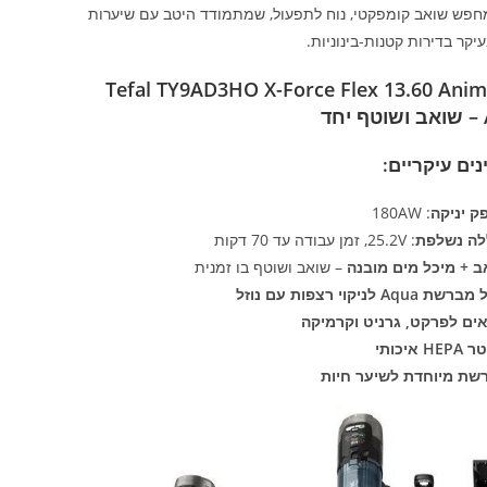
חפש שואב קומפקטי, נוח לתפעול, שמתמודד היטב עם שיערות
עיקר בדירות קטנות-בינוניות.
Tefal TY9AD3HO X-Force Flex 13.60 Anim
ד
ים עיקריים:
ק יניקה
: 180AW
לה נשלפת
: 25.2V, זמן עבודה עד 70 דקות
ב + מיכל מים מובנה
– שואב ושוטף בו זמנית
ת Aqua לניקוי רצפות עם נוזל
ים לפרקט, גרניט וקרמיקה
H איכותי
שת מיוחדת לשיער חיות