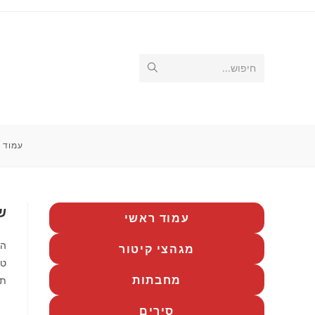
Ski
t
conten
Submit
חיפוש...
search
עמוד 
שוא
עמוד ראשי
הנ
מגהצי קיטור
טכ
מחבתות
תפ
סירים