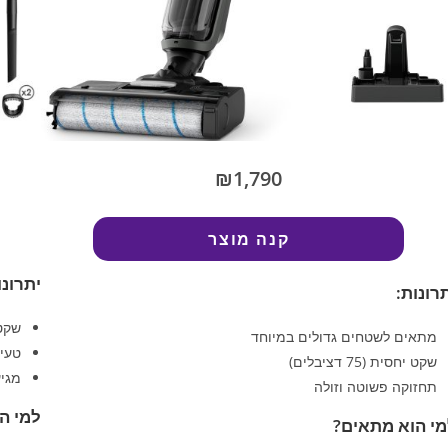
₪1,790
קנה מוצר
יתרונו
רונות:
שקט
מתאים לשטחים גדולים במיוחד
טעי
שקט יחסית (75 דציבלים)
מגיע
תחזוקה פשוטה וזולה
למי ה
י הוא מתאים?