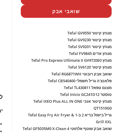
שואבי אבק
מגהץ קיטור Tefal GV9550
מגהץ קיטור Tefal GV9230
מגהץ קיטור Tefal SV9201
מגהץ אדים Tefal FV9845
מגהץ Tefal Pro Express Ultimate II GV9720E0
מגהץ קיטור Tefal SV6120
שואב אבק רובוטי Tefal RG6871WH
פלאנצ'ה גריל חשמלי Tefal CB540400
מצנם טפאל Tefal TL430811
טוסטר Tefal Inicio GC241D12
ל
מגהץ קיטור אנכי Tefal IXEO Plus ALL IN ONE
QT1510G0
ית
גריל בישול בריא 2 ב-1 Tefal Easy Fry Air Fryer &
Grill XXL
שואב אבק שוטף אלחוטי Tefal GF5035M0 X-Clean 4