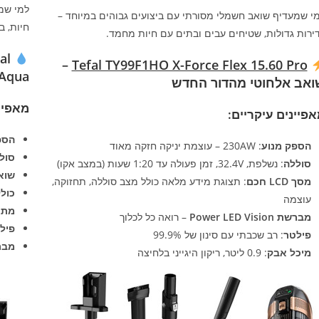
למי שמ
י שמעדיף שואב חשמלי מסורתי עם ביצועים גבוהים במיוחד –
חיות, ב
ירות גדולות, שטיחים עבים ובתים עם חיות מחמד.
al
–
Tefal TY99F1HO X-Force Flex 15.60 Pro
Aqua – שואב ושוטף יח
ואב אלחוטי מהדור החדש
מאפיינ
פיינים עיקריים:
הספ
הספק מנוע
: 230AW – עוצמת יניקה חזקה מאוד
סול
סוללה
: נשלפת, 32.4V, זמן פעולה עד 1:20 שעות (במצב אקו)
שוא
מסך LCD חכם
: תצוגת מידע מלאה כולל מצב סוללה, תחזוקה,
כולל מברש
עוצמה
מתא
מברשת Power LED Vision
– רואה כל לכלוך
פילטר EPA
פילטר
: רב שכבתי עם סינון של 99.9%
מבר
מיכל אבק
: 0.9 ליטר, ריקון היגייני בלחיצה