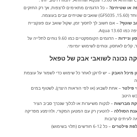
ה או שטיחים?
– כל הדגמים מתאימים לרצפות, אך רק החזקים
G) שואבים שטיחים עבים בעוצמה.
ב שוטף?
– אם חשוב לך לחסוך זמן, שקול שואב עם פונקציית
מו 13.60 Aqua.
ן וניידות
– הדגמים הקומפקטיים כמו 9.60 נוחים לתלייה על
, קלים לאחסון, ונוחים לשימוש יומיומי.
קה נכונה לשואבי אבק של טפאל
ון מיכל האבק
– יש לרוקן לאחר כל שימוש כדי לשמור על עוצמת
ה
י פילטר
– אחת לשבוע (או לפי הוראות היצרן), לשטוף במים
בש היטב
קת מברשות
– לנקות משיערות או לכלוך שנכרך סביב הציר
נת הסוללה
– להטעין רק עם המטען המקורי, ולהימנע מפריקה
ה לעיתים קרובות
פת פילטרים
– כל 6-12 חודשים (תלוי בשימוש)